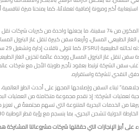
ستيعابية أكبر ومرونة إضافية لعملائنا، كما يمنحنا ميزة تنافسية أ
واليوم تفتخر شركة ناقلات وتعتز بقوة أسطولها المكون من 74 سفينة، ما يجعلها واحدة من كبريات شركا
لف أسطولها من 69 سفينة لنقل الغاز الطبيعي المسال، وأربعة سفن كبيرة لنقل غاز البترول المس
ووحدة عائمة لتخزين الغاز الطبيعي المس
وأربعة سفن لنقل غاز البترول المسال ووحدة عائمة لتخزين الغاز الطبي
ن أغلب سفن الشركة ترتبط بعقود تأجير طويلة الأجل مع شركات عالم
فق النقدي للشركة واستقراره.
لاهمة” لبناء السفن وإصلاحها المجهز على أحدث الطرز العالمية،
ية لعمليات الشركة؛ إذ نقدم مجموعة متكاملة من العمليات البح
رها من الخدمات البحرية المتنوعة التي تسهم مجتمعةً في تعزيز 
لخارطة الدولية للشحن البحري، بما ينسجم مع رؤية قطر الوطنية 2030.
 على أبرز الإنجازات التي حققتها شركات مشروعاتنا المشتركة هذ