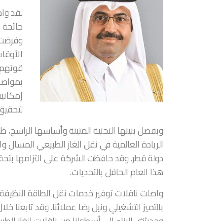
لقد واج
جائحة ك
وفرضت 
الأوقا
قوتهم 
بمواصلة
إمكاني
لتحقيق 
وبفضل بنيتها التحتية المتينة وأساسها الراسخ، ظ
الريادة العالمية في نقل الغاز الطبيعي المسال
دولة قطر. وقد حافظت الشركة على التزامها بتحق
هذا العام الحافل بالتحديات.
واصلت ناقلات توفير خدمات نقل الطاقة النظيفة 
بالتميز التشغيلي ونيل رضا عملائنا. وقد تابعنا خ
وحديثتي البناء إلى أسطولنا من ناقلات الغاز الطب