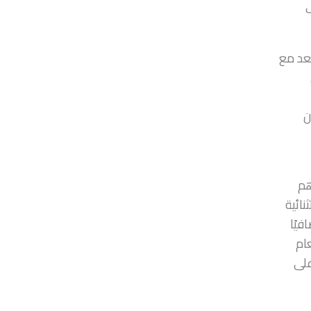
ف
ُعد مع
ن
هم
لتحديات الاستثنائية
فيًا
يال قطري للعام
على