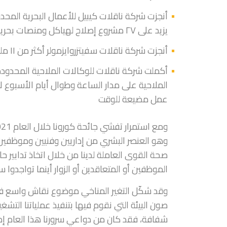
يزيد على ٢٧ مشروع إصلاح لهياكل ومنصات بحرية
أنجزت شركة ناقلات سفيتزروايزمولر أكثر من ١١ مليون ساعة عمل دون تسجيل أي إصابات مضيعة للوقت
عمل مضيعة للوقت
وهو العنصر البشري من إداريين وفنيين وموظفين 
صحة القوى العاملة لدينا من خلال اتخاذ تدابير ح
الموظفين أو المتعاقدين أو الزوار أينما تواجدو
وقد شكّل التغير المناخي موضوع نقاش واسع في د
صون البيئة التي نقوم فيها بتنفيذ عملياتنا التشغ
شفافة، فقد كان من دواعي سرورنا هذا العام إصدار