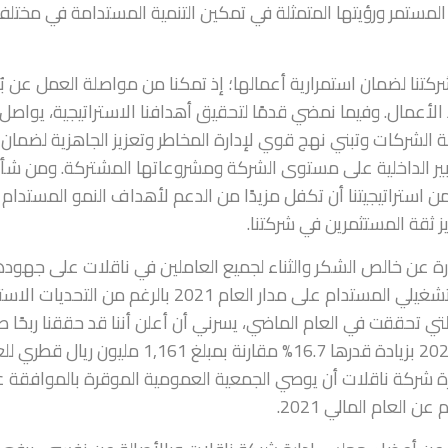
لمستمر ورؤيتها المتمثلة في تمكين التنمية المستدامة في مختل
 شركتنا لضمان استمرارية أعمالها؛ إذ تمكنا من مواصلة العمل عن ب
لأعمال. وفيما نمضي قدمًا لتحقيق أهدافنا الاستراتيجية، يواصل
 الشركات وتبني نهج قوي لإدارة المخاطر وتعزيز الجاهزية لضمان
دابير الداخلية على مستوى الشركة ومشروعاتها المشتركة. ومن شأ
من استراتيجيتنا أن تكفل مزيدًا من الدعم لأهداف النمو المستدام
ز ثقة المستثمرين في شركتنا.
ة عن خالص الشكر والثناء لجميع العاملين في ناقلات على جهود
المتواصلة لتحقيق الأداء المالي القوي والتميز التشغيلي المستدام على مدار العام 2021 بالرغم من ا
تي تحققت في العام الماضي، يسرني أن أعلن أننا قد حققنا ربحًا صا
قدره1,354 مليون ريال قطري في العام المالي 2021 بزيادة قدرها 16.7% مقارنة بمبلغ 1,161 مليون ر
مجلس إدارة شركة ناقلات أن يوصي الجمعية العمومية الموقرة بالموافقة 