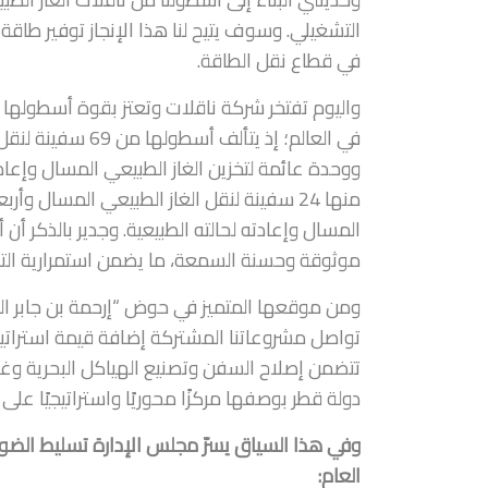
التشغيلي. وسوف يتيح لنا هذا الإنجاز توفير طاقة ا
في قطاع نقل الطاقة.
في العالم؛ إذ يتأ
منها 24 سفينة لنقل الغاز الطبيعي المسال 
المسال وإعادته لحالته الطبيعية. وجدير بالذكر أ
موثوقة وحسنة السمعة، ما يضمن استمرارية التد
ومن موقعها المتميز في حوض “إرحمة بن جابر الج
تواصل مشروعاتنا المشتركة إضافة قيمة استراتيج
تتضمن إصلاح السفن وتصنيع الهياكل البحرية وغي
دولة قطر بوصفها مركزًا محوريًا واستراتيجيًا على ا
وفي هذا السياق يسرّ مجلس الإدارة تسليط الضوء
العام: