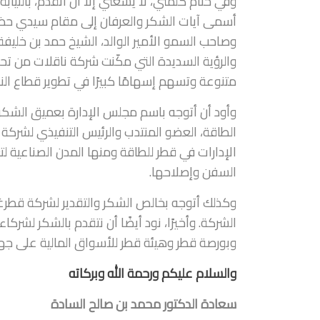
وفي ختام كلمتي، لا يسعني إلا أن أتقدم، بالني
أسمى آيات الشكر والعرفان إلى مقام سيدي حضرة
وصاحب السمو الأمير الوالد، الشيخ حمد بن خليفة
والرؤية السديدة التي مكّنت شركة ناقلات من تح
متنوعة وتسهم إسهامًا كبيرًا في تطوير قطاع النق
وأود أن أتوجه باسم مجلس الإدارة بعميق الشكر
الطاقة، العضو المنتدب والرئيس التنفيذي لشركة
الإدارات في قطر للطاقة ومنها المدن الصناعية لت
السفن وإصلاحها.
وكذلك أتوجه بخالص الشكر والتقدير لشركة قطرغا
الشركة. وأخيرًا، نود أيضًا أن نتقدم بالشكر لشر
وبورصة قطر وهيئة قطر للأسواق المالية على جه
والسلام عليكم ورحمة الله وبركاته
سعادة الدكتور محمد بن صالح السادة