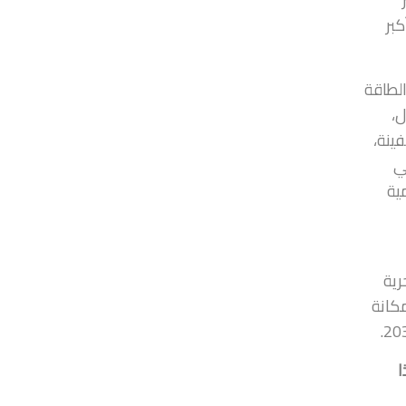
كبر
ت نقل الطاقة
ال،
ال وإعادته لحالته الطبيعية (FSRU). كما تتولى ناقلات إدارة وتشغيل 29 سفينة،
عي
ية
رية
مكانة
ا