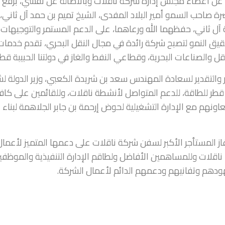
ابة عن أعضاء مجلس إدارة شركة ناقلات وبالأصالة عن نفسي، برفع
 صاحب السمو أمير البلاد المفدى، الشيخ تميم بن حمد آل ثاني،
 آل ثاني، حفظهما الله ورعاهما، على الدعم المستمر والتوجيهات
قيق النمو لتصبح شركة رائدة في مجال النقل البحري، تقدم خدمات
ل والصناعات البحرية، وقطاعي النفط والغاز في دولتنا الحبيبة قطر
 والتقدير لسعادة المهندس سعد بن شريدة الكعبي، وزير الدولة ل
 قطر للطاقة، للدعم المتواصل لأنشطة ناقلات، وللقائمين على كاف
عاونهم مع الإدارة التشغيلية لحوض إرحمة بن جابر الجلاهمة لبناء
ز المستأجر الأكبر لسفن شركة ناقلات على دعمها المتميز لأعمال
كاء ناقلات وللمساهمين الأفاضل ولطاقم الإدارة التنفيذية والموظفي
ودهم وتفانيهم ودعمهم الدائم لأعمال الشركة.