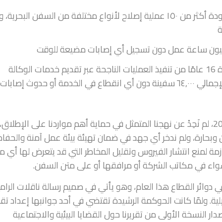
أنجزت شركة ناقلات كيبيل للأعمال البحرية المحدودة أكثر من ١٥٠ عملية إصلاح لأنواع مختلفة من السفن البحرية
أكملت شركة ناقلات للوكالات الملاحية المحدودة 16 عامًا من تنفيذ العمليات الناجحة عبر تقديم خدمات الوكالة
الملاحية على مدار الساعة وطوال أيام الأسبوع لإجمالي ٦٤,٠٠٠ سفينة دون أي انقطاع في الخدمة أو حدوث إصابات
ومع استمرار تفشي جائحة كورونا خلال العام 2021، لم نَحِدْ عن نهجنا المتمثل في حماية أهم مواردنا على الإطلاق
وبحارة، ولم ندخر أي جهد في ضمان تهيئة بيئة عمل آمنة والحفا
ازمة لمنع انتشار الفيروس وتقليل المخاطر التي قد يتعرض لها أي م
ا سواء في مكاتب الشركة أو مرافقها أو على متن السفن.
وائر القطاع هذا العام، وهو يأتي في صميم رسالة ناقلات الرامي
يلية. ولمّا كانت الحوكمة الرشيدة تقتضي في أحد جوانبها إعداد تقار
 النسخة الأولى من تقريرنا حول القضايا البيئية والاجتماعية