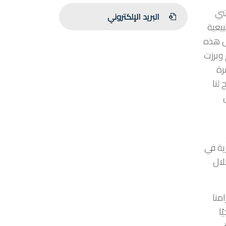
شي
البريد الإلكتروني
بيعية
ل هذه
وبرزت
رة
لنا
ية في
لال
منا
ا