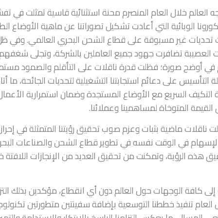
ه العالم خلال العام المنصرم محنة استثنائية قاسية تمثلت في تف
ورونا الوبائية التي أعادت تشكيل تصوراتنا عن ماهية الأوضاع الط
تحديات غير مسبوقة على قطاع الشحن البحري العالمي. وفي ظ
ت العصيبة تضافرت جهود جميع العاملين بالشركة، وتجلى شغفهم 
في أوضح صورة؛ فظلت قدرة ناقلات على التأقلم والصمود مستم
 التأسيس على دعائم استجابتنا التشغيلية لتحديات الجائحة، ما أتاح 
ة التكيف السريع مع الأوضاع المستجدة وضمان استمرارية الأعمال
القيمة المتوخاة لمساهمينا وعملائنا.
لت ناقلات ماضية بثبات وعزم صوب تحقيق رؤيتنا المتمثلة في إحراز
 والإسهام في الوقت نفسه في تطوير قطاع الشحن والصناعات البحر
يق هذه الرؤية، وتمكنت من تحقيق العديد من الإنجازات اللافتة خ
إلى كافة الوجهات حول العالم دون أي انقطاع، مؤكدين بذلك التزا
لال العام تنفيذ خططنا التوسعية بإضافة سفينتين متطورتين تكنولوجيً
يعي المسال، ما يعكس التزامنا الراسخ بالابتكار والاستدامة والتميز